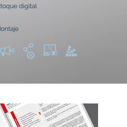
toque digital
ontaje