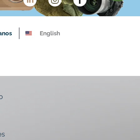
anos
English
o
es