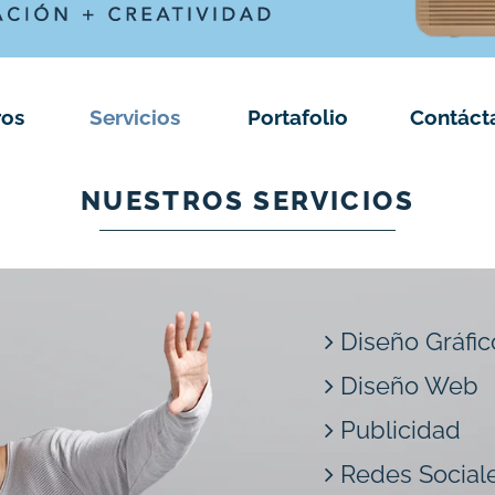
ros
Servicios
Portafolio
Contáct
NUESTROS SERVICIOS
Diseño Gráfic
Diseño Web
Publicidad
Redes Social